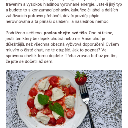
trávením a vysokou hladinou vyrovnané energie. Jste-li jiný typ
a budete to s konzumací pohanky, kukuřice či jáhel a dalších
zahřívacích potravin přehánět, dřív či později přijde
nerovnováha a ta přináší oslabení.. a následnou nemoc.
Podrtženo sečteno,
poslouchejte své tělo
. Ono si řekne,
jestli ten který bezlepek chutná nebo ne. Vaše chuť je
důležitější, než všechna obecná výživová doporučení. Ovšem
mluvím o čisté chuti, ne té otupělé. Jak to poznat? Ve
správnou chvíli k tomu dojdete. Třeba zrovna teď už jen tím,
že jste se dočetli až sem.