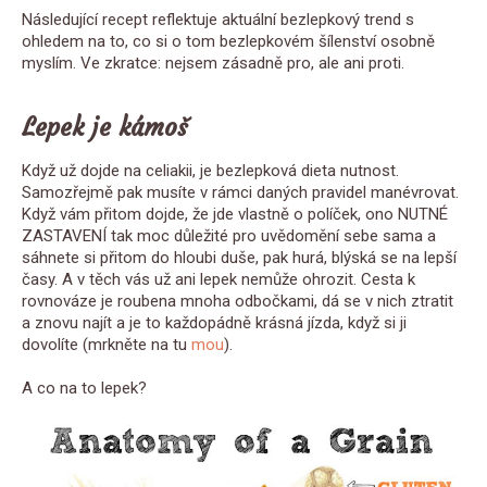
Následující recept reflektuje aktuální bezlepkový trend s
ohledem na to, co si o tom bezlepkovém šílenství osobně
myslím. Ve zkratce: nejsem zásadně pro, ale ani proti.
Lepek je kámoš
Když už dojde na celiakii, je bezlepková dieta nutnost.
Samozřejmě pak musíte v rámci daných pravidel manévrovat.
Když vám přitom dojde, že jde vlastně o políček, ono NUTNÉ
ZASTAVENÍ tak moc důležité pro uvědomění sebe sama a
sáhnete si přitom do hloubi duše, pak hurá, blýská se na lepší
časy. A v těch vás už ani lepek nemůže ohrozit. Cesta k
rovnováze je roubena mnoha odbočkami, dá se v nich ztratit
a znovu najít a je to každopádně krásná jízda, když si ji
dovolíte (mrkněte na tu
mou
).
A co na to lepek?