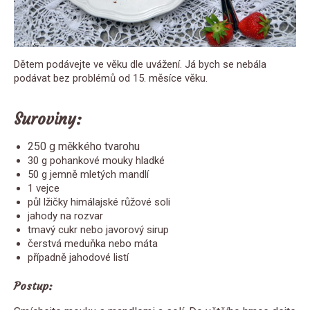
Dětem podávejte ve věku dle uvážení. Já bych se nebála
podávat bez problémů od 15. měsíce věku.
Suroviny:
250 g měkkého tvarohu
30 g pohankové mouky hladké
50 g jemně mletých mandlí
1 vejce
půl lžičky himálajské růžové soli
jahody na rozvar
tmavý cukr nebo javorový sirup
čerstvá meduňka nebo máta
případně jahodové listí
Postup: