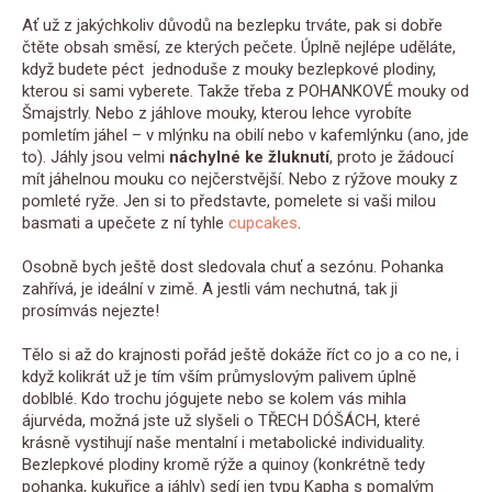
Ať už z jakýchkoliv důvodů na bezlepku trváte, pak si dobře
čtěte obsah směsí, ze kterých pečete. Úplně nejlépe uděláte,
když budete péct jednoduše z mouky bezlepkové plodiny,
kterou si sami vyberete. Takže třeba z POHANKOVÉ mouky od
Šmajstrly. Nebo z jáhlove mouky, kterou lehce vyrobíte
pomletím jáhel – v mlýnku na obilí nebo v kafemlýnku (ano, jde
to). Jáhly jsou velmi
náchylné ke žluknutí
, proto je žádoucí
mít jáhelnou mouku co nejčerstvější. Nebo z rýžove mouky z
pomleté ryže. Jen si to představte, pomelete si vaši milou
basmati a upečete z ní tyhle
cupcakes
.
Osobně bych ještě dost sledovala chuť a sezónu. Pohanka
zahřívá, je ideální v zimě. A jestli vám nechutná, tak ji
prosímvás nejezte!
Tělo si až do krajnosti pořád ještě dokáže říct co jo a co ne, i
když kolikrát už je tím vším průmyslovým palivem úplně
doblblé. Kdo trochu jógujete nebo se kolem vás mihla
ájurvéda, možná jste už slyšeli o TŘECH DÓŠÁCH, které
krásně vystihují naše mentalní i metabolické individuality.
Bezlepkové plodiny kromě rýže a quinoy (konkrétně tedy
pohanka, kukuřice a jáhly) sedí jen typu Kapha s pomalým