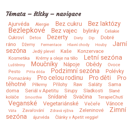
Témata – štítky – navigace
Bez laktózy
Bez cukru
Ajurvéda
Alergie
Bezlepkové
Bez vajec
bylinky
Celiakie
Dezerty
Dobré
Cukroví
Detox
Diety
Dip
Jarní
ráno
Džemy
Fermentace
Hlavní chody
Houby
sezóna
Kaše
Konzervace
Jedlý plevel
Letní sezóna
Kosmetika
Krémy a oleje na tělo
Moučníky
Obědy
Nápoje
Ovoce
Luštěniny
Podzimní sezóna
Polévky
Pesto
Pitta dóša
Pro celou rodinu
Pro děti
Pro
Pomazánky
těhotné
Saláty
Sama
Přílohy
Raw
Příkrmy
doma
Seriál v Apetitu
Sirupy
Sladkosti
Slané
Snídaně
Svačina
koláče
TerapieChutí
Smoothie
Veganské
Vegetariánské
Vánoce
Večeře
Zimní
Zeleninové
Zavařování
Váta
Zdravá výživa
sezóna
ájurvéda
Články v Apetit veggie!