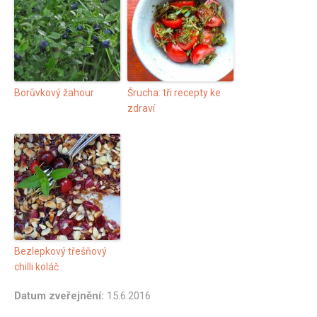
Borůvkový žahour
Šrucha: tři recepty ke
zdraví
Bezlepkový třešňový
chilli koláč
Datum zveřejnění:
15.6.2016