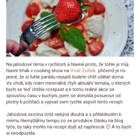
Na jahodové téma v rychlosti a hlavně proto, že tohle je můj
hlavní trhák v cooking show na
Vivat Zelňák
přičemž je mi
jasné, že si tuhle parádu nejspíš budete chtít udělat doma.
Ve chvíli, kdy mám minimálně čtyři aktuální témata, o kterých
bych se teď chtěla rozepsat a k tomu reálné akce se
spoustou času v kuchyni, jsem se donutila posunout od
plotny k počítači a vypsat sem rychle aspoň tento recept.
Jahodová sezóna totiž nebývá dlouhá a s přihlédnutím k
mému hlemýždímu tempu co se produkce článku na blog
týče, by taky mohlo na recept dojít až napřesrok 🙂 A to bych
si neodpustila.