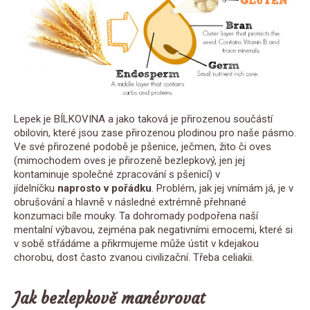
Lepek je BÍLKOVINA a jako taková je přirozenou součástí
obilovin, které jsou zase přirozenou plodinou pro naše pásmo.
Ve své přirozené podobě je pšenice, ječmen, žito či oves
(mimochodem oves je přirozeně bezlepkový, jen jej
kontaminuje společné zpracování s pšenicí) v
jídelníčku
naprosto v pořádku
. Problém, jak jej vnímám já, je v
obrušování a hlavně v následné extrémně přehnané
konzumaci bíle mouky. Ta dohromady podpořena naší
mentalní výbavou, zejména pak negativními emocemi, které si
v sobě střádáme a přikrmujeme může ústit v kdejakou
chorobu, dost často zvanou civilizační. Třeba celiakii.
Jak bezlepkově manévrovat