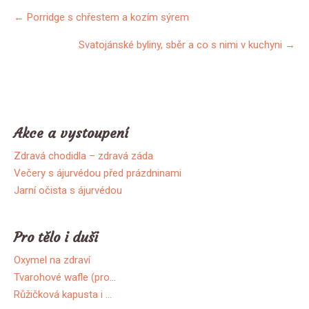
Další
←
Porridge s chřestem a kozím sýrem
příspěvky
Svatojánské byliny, sběr a co s nimi v kuchyni
→
Akce a vystoupení
Zdravá chodidla – zdravá záda
Večery s ájurvédou před prázdninami
Jarní očista s ájurvédou
Pro tělo i duši
Oxymel na zdraví
Tvarohové wafle (pro…
Růžičková kapusta i …