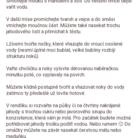
Smíchejte mouku s mandlemi a solí. Do většího hrnce dejte
vařit vodu.
V další míse promíchejte tvaroh a vejce a do směsi
vmíchejte moučnou část. Můžete také nasekat trochu
jahodového listí a přimíchat k těstu.
Lžícemi tvořte nočky, které vhazujte do vroucí osolené
vody (nesmí úplně moc bublat, velké bubliny rozbíjí
strukturu noků).
Vařte chviličku a noky vylovte děrovanou naběračkou
minutku poté, co vyplavaly na povrch.
Můžete klidně postupně tvořit a vhazovat noky do vody
zatímco ty předešlé už lovíte hotové.
V rendlíku si rozvařte na půlky či na čtvrtiny nakrájené
jahody s trochou cukru nebo javorového sirupu do
konzistence, která vám je milá. Pro začátek budete možná
potřebovat jahody trošku podlít vodou. Nebo rumem 🙂 Do
omáčky můžete na závěr nasekat čerstvou mátu nebo
meduňku.