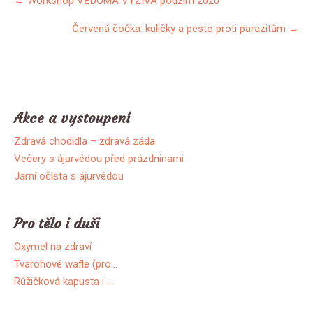
←
Workshop VĚDOMÁ VÝŽIVA podzim 2020
příspěvky
Červená čočka: kuličky a pesto proti parazitům
→
Akce a vystoupení
Zdravá chodidla – zdravá záda
Večery s ájurvédou před prázdninami
Jarní očista s ájurvédou
Pro tělo i duši
Oxymel na zdraví
Tvarohové wafle (pro…
Růžičková kapusta i …