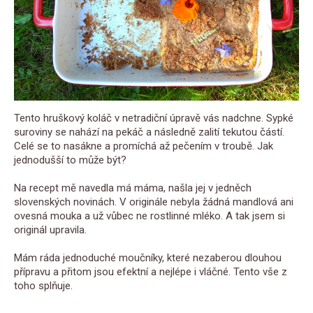
Tento hruškový koláč v netradiční úpravě vás nadchne. Sypké
suroviny se nahází na pekáč a následně zalití tekutou částí.
Celé se to nasákne a promíchá až pečením v troubě. Jak
jednodušší to může být?
Na recept mě navedla má máma, našla jej v jedněch
slovenských novinách. V originále nebyla žádná mandlová ani
ovesná mouka a už vůbec ne rostlinné mléko. A tak jsem si
originál upravila.
Mám ráda jednoduché moučníky, které nezaberou dlouhou
přípravu a přitom jsou efektní a nejlépe i vláčné. Tento vše z
toho splňuje.