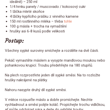
ideálně) – 250 ml
1/4 hrnku panely / muscovado / kokosový cukr
1 lžička mleté skořice
4 lžičky kypřícího prášku z vinného kamene
150 ml rostlinného mléka – třeba
tohle
100 g másla + trocha na vymaštění
hrušky asi 6-8 kusů podle velikosti
Postup:
Všechny sypké suroviny smíchejte a rozdělte na dvě části.
Pekáč vymastěte máslem a vysypte mandlovou moukou nebo
pohankovou krupicí. Troubu předehřejte na 180 stupňů.
Na plech rozprostřete jeden díl sypké směsi. Na to rozložte
hrušky nakrájené na plátky.
Nahoru nasypte druhý díl sypké směsi.
V mléce rozpusťte máslo a dobře promíchejte. Nechte
vychladnout a směsí polijte koláč. Propíchejte trochu vidličkou,
ať může odcházet pára a dejte do vyhřáté trouby.