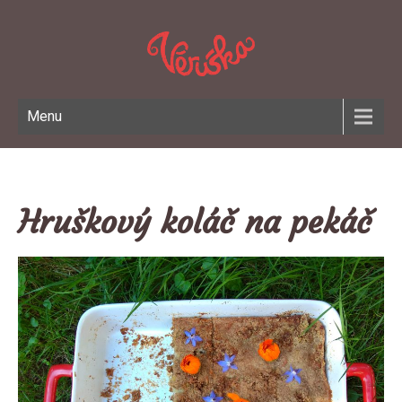
Menu
Hruškový koláč na pekáč