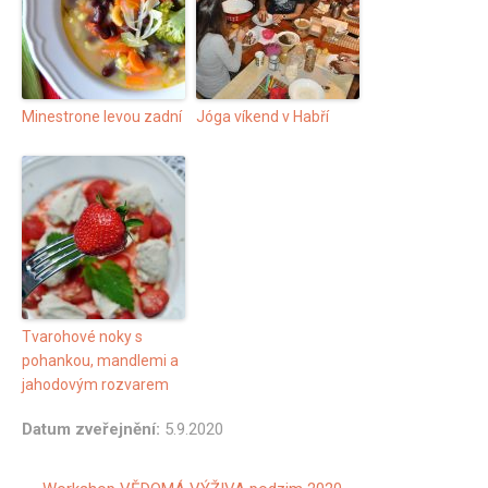
Minestrone levou zadní
Jóga víkend v Habří
Tvarohové noky s
pohankou, mandlemi a
jahodovým rozvarem
Datum zveřejnění:
5.9.2020
Další