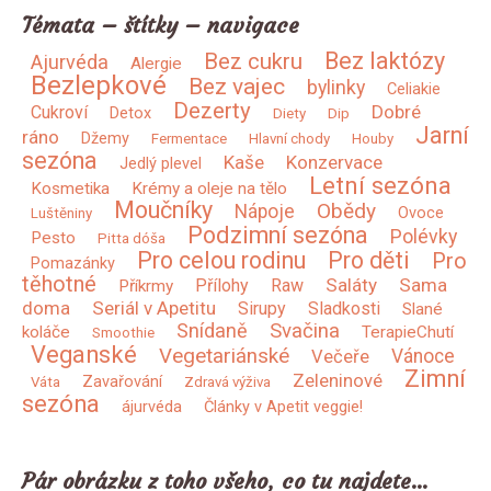
Témata – štítky – navigace
Bez laktózy
Bez cukru
Ajurvéda
Alergie
Bezlepkové
Bez vajec
bylinky
Celiakie
Dezerty
Dobré
Cukroví
Detox
Diety
Dip
Jarní
ráno
Džemy
Fermentace
Hlavní chody
Houby
sezóna
Kaše
Konzervace
Jedlý plevel
Letní sezóna
Kosmetika
Krémy a oleje na tělo
Moučníky
Obědy
Nápoje
Ovoce
Luštěniny
Podzimní sezóna
Polévky
Pesto
Pitta dóša
Pro celou rodinu
Pro děti
Pro
Pomazánky
těhotné
Saláty
Sama
Přílohy
Raw
Příkrmy
doma
Seriál v Apetitu
Sirupy
Sladkosti
Slané
Snídaně
Svačina
koláče
TerapieChutí
Smoothie
Veganské
Vegetariánské
Vánoce
Večeře
Zimní
Zeleninové
Zavařování
Váta
Zdravá výživa
sezóna
ájurvéda
Články v Apetit veggie!
Pár obrázku z toho všeho, co tu najdete…