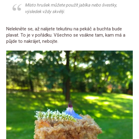
Místo hrušek můžete použít jablka nebo švestky,
výsledek vždy skvělý.
Nelekněte se, až nalijete tekutinu na pekáč a buchta bude
plavat. To je v pořádku. Všechno se vsákne tam, kam má a
půjde to nakrájet, nebojte.