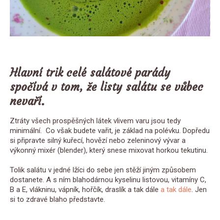
Hlavní trik celé salátové parády
spočívá v tom, že listy salátu se vůbec
nevaří.
Ztráty všech prospěšných látek vlivem varu jsou tedy
minimální. Co však budete vařit, je základ na polévku. Dopředu
si připravte silný kuřecí, hovězí nebo zeleninový vývar a
výkonný mixér (blender), který snese mixovat horkou tekutinu.
Tolik salátu v jedné lžíci do sebe jen stěží jiným způsobem
dostanete. A s ním blahodárnou kyselinu listovou, vitamíny C,
B a E, vlákninu, vápník, hořčík, draslík a tak dále
a tak dále
. Jen
si to zdravé blaho představte.