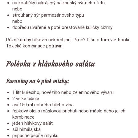
na kostičky nakrájený balkánský sýr nebo fetu
nebo
strouhaný sýr parmezánového typu
nebo
dopředu uvařené a poté orestované kuličky cizrny
Různé druhy bílkovin nekombinuj. Proč? Píšu o tom v e-booku
Toxické kombinace potravin.
Polévka z hlávkového salátu
Suroviny na 4 plné misky:
1 litr kuřecího, hovězího nebo zeleninového vývaru
2 velké cibule
asi 150 ml dobrého bílého vína
řepkový olej s máslovou příchutí nebo máslo nebo jejich
kombinace
jeden hlávkový salát
sůl himálajská
případně pepř v mlýnku