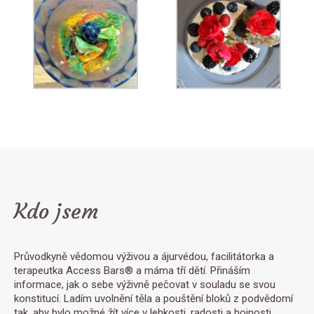
Kdo jsem
Průvodkyně vědomou výživou a ájurvédou, facilitátorka a
terapeutka Access Bars® a máma tří dětí. Přináším
informace, jak o sebe výživně pečovat v souladu se svou
konstitucí. Ladím uvolnění těla a pouštění bloků z podvědomí
tak, aby bylo možné žít více v lehkosti, radosti a hojnosti.