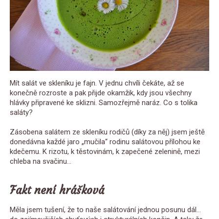
Mít salát ve skleníku je fajn. V jednu chvíli čekáte, až se
konečně rozroste a pak přijde okamžik, kdy jsou všechny
hlávky připravené ke sklizni. Samozřejmě naráz. Co s tolika
saláty?
Zásobena salátem ze skleníku rodičů (díky za něj) jsem ještě
donedávna každé jaro „mučila“ rodinu salátovou přílohou ke
kdečemu. K rizotu, k těstovinám, k zapečené zelenině, mezi
chleba na svačinu…
Fakt není hrášková
Měla jsem tušení, že to naše salátování jednou posunu dál…