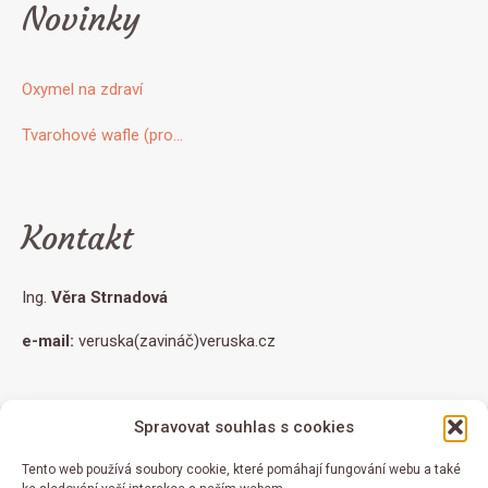
Novinky
Oxymel na zdraví
Tvarohové wafle (pro…
Kontakt
Ing.
Věra Strnadová
e-mail:
veruska(zavináč)veruska.cz
Spravovat souhlas s cookies
© 2026 Ing. Věra Strnadová - všechna práva vyhrazena
Všechna doporučení v článcích uvedená vychází z mých osobních
Tento web používá soubory cookie, které pomáhají fungování webu a také