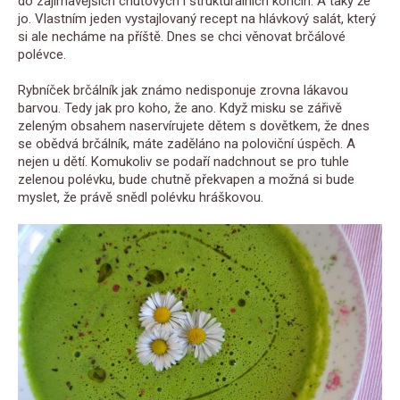
do zajímavějších chuťových i strukturálních končin. A taky že
jo. Vlastním jeden vystajlovaný recept na hlávkový salát, který
si ale necháme na příště. Dnes se chci věnovat brčálové
polévce.
Rybníček brčálník jak známo nedisponuje zrovna lákavou
barvou. Tedy jak pro koho, že ano. Když misku se zářivě
zeleným obsahem naservírujete dětem s dovětkem, že dnes
se obědvá brčálník, máte zaděláno na poloviční úspěch. A
nejen u dětí. Komukoliv se podaří nadchnout se pro tuhle
zelenou polévku, bude chutně překvapen a možná si bude
myslet, že právě snědl polévku hráškovou.