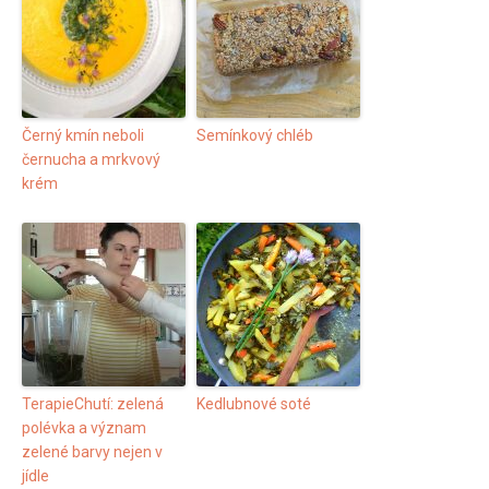
Černý kmín neboli
Semínkový chléb
černucha a mrkvový
krém
TerapieChutí: zelená
Kedlubnové soté
polévka a význam
zelené barvy nejen v
jídle