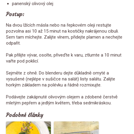
panenský olivový olej
Postup:
Na dvou lžících másla nebo na řepkovém oleji restujte
pozvolna asi 10 až 15 minut na kostičky nakrájenou cibuli.
Sem tam míchejte. Zalijte vínem, přidejte plamen a nechejte
odpařit.
Pak přilijte vývar, osolte, přiveďte k varu, ztlumte a 10 minut
vařte pod poklicí.
Sejměte z ohně. Do blenderu dejte důkladně omyté a
vysušené (nejlépe v sušičce na salát) listy salátu. Zalijte
horkým základem na polévku a řádně rozmixujte.
Podávejte zakápnuté olivovým olejem a zdobené čerstvě
mletým pepřem a jedlým květem, třeba sedmikráskou.
Podobné články