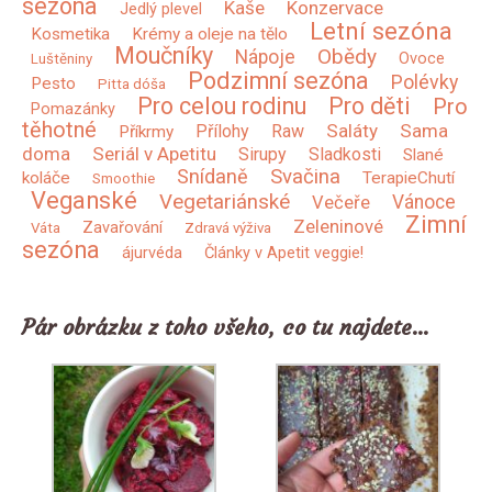
sezóna
Kaše
Konzervace
Jedlý plevel
Letní sezóna
Kosmetika
Krémy a oleje na tělo
Moučníky
Obědy
Nápoje
Ovoce
Luštěniny
Podzimní sezóna
Polévky
Pesto
Pitta dóša
Pro celou rodinu
Pro děti
Pro
Pomazánky
těhotné
Saláty
Sama
Přílohy
Raw
Příkrmy
doma
Seriál v Apetitu
Sirupy
Sladkosti
Slané
Snídaně
Svačina
koláče
TerapieChutí
Smoothie
Veganské
Vegetariánské
Vánoce
Večeře
Zimní
Zeleninové
Zavařování
Váta
Zdravá výživa
sezóna
ájurvéda
Články v Apetit veggie!
Pár obrázku z toho všeho, co tu najdete…