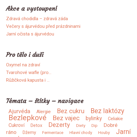
Akce a vystoupení
Zdravá chodidla – zdravá záda
Večery s ájurvédou před prázdninami
Jarní očista s ájurvédou
Pro tělo i duši
Oxymel na zdraví
Tvarohové wafle (pro…
Růžičková kapusta i …
Témata – štítky – navigace
Bez laktózy
Bez cukru
Ajurvéda
Alergie
Bezlepkové
Bez vajec
bylinky
Celiakie
Dezerty
Dobré
Cukroví
Detox
Diety
Dip
Jarní
ráno
Džemy
Fermentace
Hlavní chody
Houby