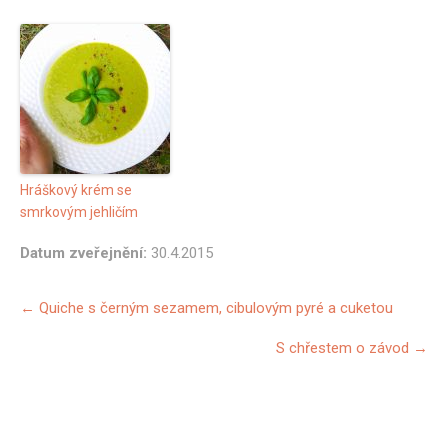
Hráškový krém se
smrkovým jehličím
Datum zveřejnění:
30.4.2015
Další
←
Quiche s černým sezamem, cibulovým pyré a cuketou
příspěvky
S chřestem o závod
→