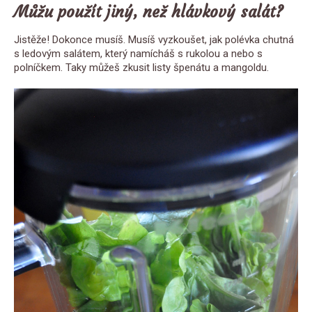
Můžu použít jiný, než hlávkový salát?
Jistěže! Dokonce musíš. Musíš vyzkoušet, jak polévka chutná
s ledovým salátem, který namícháš s rukolou a nebo s
polníčkem. Taky můžeš zkusit listy špenátu a mangoldu.