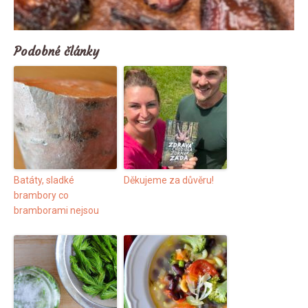
Podobné články
Batáty, sladké
Děkujeme za důvěru!
brambory co
bramborami nejsou