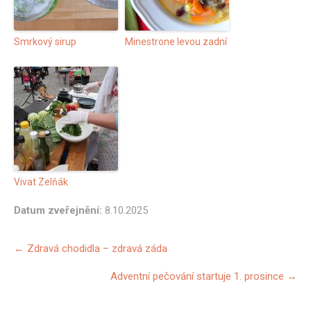
Smrkový sirup
Minestrone levou zadní
Vivat Zelňák
Datum zveřejnění:
8.10.2025
Další
←
Zdravá chodidla – zdravá záda
příspěvky
Adventní pečování startuje 1. prosince
→