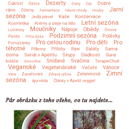
Dezerty
Dobré
Cukroví
Detox
Diety
Dip
Jarní
ráno
Džemy
Fermentace
Hlavní chody
Houby
sezóna
Kaše
Konzervace
Jedlý plevel
Letní sezóna
Kosmetika
Krémy a oleje na tělo
Moučníky
Obědy
Nápoje
Ovoce
Luštěniny
Podzimní sezóna
Polévky
Pesto
Pitta dóša
Pro celou rodinu
Pro děti
Pro
Pomazánky
těhotné
Saláty
Sama
Přílohy
Raw
Příkrmy
doma
Seriál v Apetitu
Sirupy
Sladkosti
Slané
Snídaně
Svačina
koláče
TerapieChutí
Smoothie
Veganské
Vegetariánské
Vánoce
Večeře
Zimní
Zeleninové
Zavařování
Váta
Zdravá výživa
sezóna
ájurvéda
Články v Apetit veggie!
Pár obrázku z toho všeho, co tu najdete…