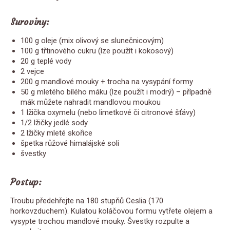
Suroviny:
100 g oleje (mix olivový se slunečnicovým)
100 g třtinového cukru (lze použít i kokosový)
20 g teplé vody
2 vejce
200 g mandlové mouky + trocha na vysypání formy
50 g mletého bílého máku (lze použít i modrý) – případně
mák můžete nahradit mandlovou moukou
1 lžička oxymelu (nebo limetkové či citronové šťávy)
1/2 lžičky jedlé sody
2 lžičky mleté skořice
špetka růžové himalájské soli
švestky
Postup:
Troubu předehřejte na 180 stupňů Ceslia (170
horkovzduchem). Kulatou koláčovou formu vytřete olejem a
vysypte trochou mandlové mouky. Švestky rozpulte a