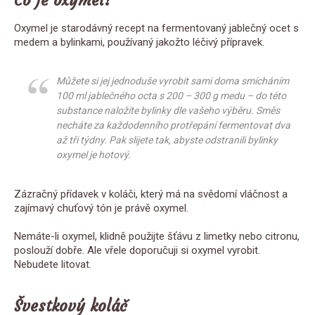
Co je oxymel?
Oxymel je starodávný recept na fermentovaný jablečný ocet s
medem a bylinkami, používaný jakožto léčivý přípravek.
Můžete si jej jednoduše vyrobit sami doma smícháním
100 ml jablečného octa s 200 – 300 g medu – do této
substance naložíte bylinky dle vašeho výběru. Směs
necháte za každodenního protřepání fermentovat dva
až tři týdny. Pak slijete tak, abyste odstranili bylinky
oxymel je hotový.
Zázračný přídavek v koláči, který má na svědomí vláčnost a
zajímavý chuťový tón je právě oxymel.
Nemáte-li oxymel, klidně použijte šťávu z limetky nebo citronu,
poslouží dobře. Ale vřele doporučuji si oxymel vyrobit.
Nebudete litovat.
Švestkový koláč