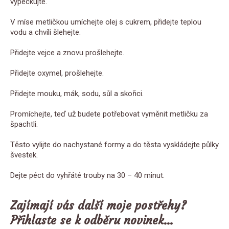
vypeckujte.
V míse metličkou umíchejte olej s cukrem, přidejte teplou
vodu a chvíli šlehejte.
Přidejte vejce a znovu prošlehejte.
Přidejte oxymel, prošlehejte.
Přidejte mouku, mák, sodu, sůl a skořici.
Promíchejte, teď už budete potřebovat vyměnit metličku za
špachtli.
Těsto vylijte do nachystané formy a do těsta vyskládejte půlky
švestek.
Dejte péct do vyhřáté trouby na 30 – 40 minut.
Zajímají vás další moje postřehy?
Přihlaste se k odběru novinek…