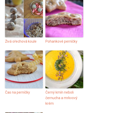
Živá ořechová koule
Pohankové perníčky
Čas na perníčky
Černý kmín neboli
černucha a mrkvový
krém