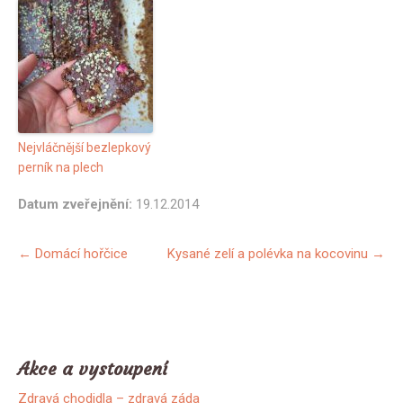
Nejvláčnější bezlepkový
perník na plech
Datum zveřejnění:
19.12.2014
Další
←
Domácí hořčice
Kysané zelí a polévka na kocovinu
→
příspěvky
Akce a vystoupení
Zdravá chodidla – zdravá záda