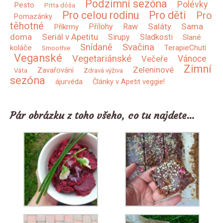
Podzimní sezóna
Polévky
Pesto
Pitta dóša
Pro celou rodinu
Pro děti
Pro
Pomazánky
těhotné
Saláty
Sama
Přílohy
Raw
Příkrmy
doma
Seriál v Apetitu
Sirupy
Sladkosti
Slané
Snídaně
Svačina
koláče
TerapieChutí
Smoothie
Veganské
Vegetariánské
Vánoce
Večeře
Zimní
Zeleninové
Zavařování
Váta
Zdravá výživa
sezóna
ájurvéda
Články v Apetit veggie!
Pár obrázku z toho všeho, co tu najdete…