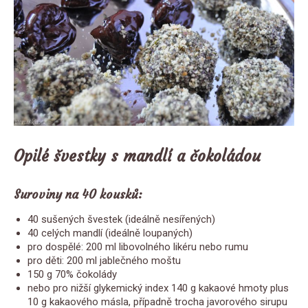
Opilé švestky s mandlí a čokoládou
Suroviny na 40 kousků:
40 sušených švestek (ideálně nesířených)
40 celých mandlí (ideálně loupaných)
pro dospělé: 200 ml libovolného likéru nebo rumu
pro děti: 200 ml jablečného moštu
150 g 70% čokolády
nebo pro nižší glykemický index 140 g kakaové hmoty plus
10 g kakaového másla, případně trocha javorového sirupu