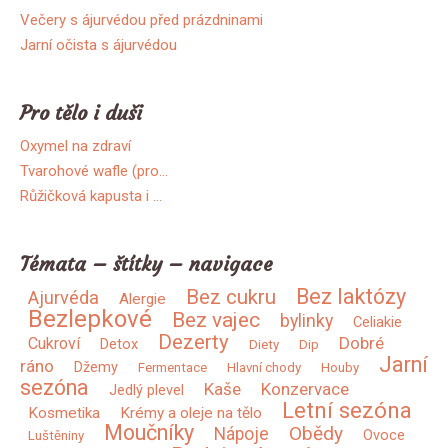
Večery s ájurvédou před prázdninami
Jarní očista s ájurvédou
Pro tělo i duši
Oxymel na zdraví
Tvarohové wafle (pro…
Růžičková kapusta i …
Témata – štítky – navigace
Bez laktózy
Bez cukru
Ajurvéda
Alergie
Bezlepkové
Bez vajec
bylinky
Celiakie
Dezerty
Dobré
Cukroví
Detox
Diety
Dip
Jarní
ráno
Džemy
Fermentace
Hlavní chody
Houby
sezóna
Kaše
Konzervace
Jedlý plevel
Letní sezóna
Kosmetika
Krémy a oleje na tělo
Moučníky
Obědy
Nápoje
Ovoce
Luštěniny