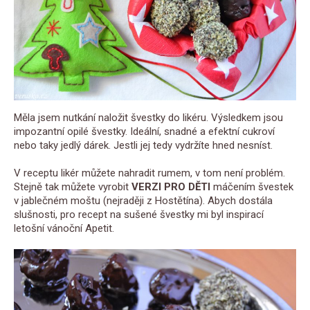
Měla jsem nutkání naložit švestky do likéru. Výsledkem jsou
impozantní opilé švestky. Ideální, snadné a efektní cukroví
nebo taky jedlý dárek. Jestli jej tedy vydržíte hned nesníst.
V receptu likér můžete nahradit rumem, v tom není problém.
Stejně tak můžete vyrobit
VERZI PRO DĚTI
máčením švestek
v jablečném moštu (nejraději z Hostětína). Abych dostála
slušnosti, pro recept na sušené švestky mi byl inspirací
letošní vánoční Apetit.