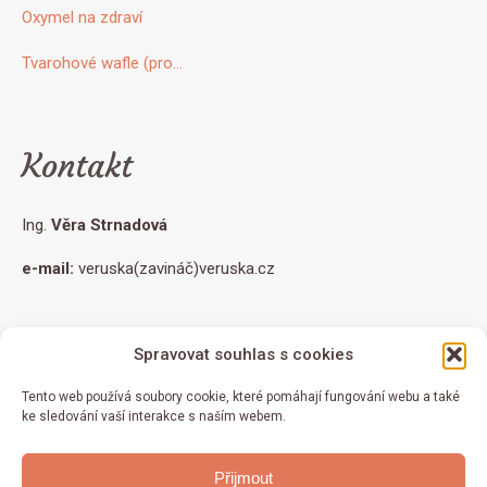
Oxymel na zdraví
Tvarohové wafle (pro…
Kontakt
Ing.
Věra Strnadová
e-mail:
veruska(zavináč)veruska.cz
Spravovat souhlas s cookies
© 2026 Ing. Věra Strnadová - všechna práva vyhrazena
Všechna doporučení v článcích uvedená vychází z mých osobních
Tento web používá soubory cookie, které pomáhají fungování webu a také
zkušeností a z použité literatury. Nejedná se o léčebné metody ani
ke sledování vaší interakce s naším webem.
návody, jak se vypořádat s případnou nemocí. Aplikace uvedených rad
záleží čistě na vašem osobním zvážení. Jakýkoliv projev nemoci či
Přijmout
potíže, stejně jako kombinaci užívaných léků, bylinek a jídla doporučuji