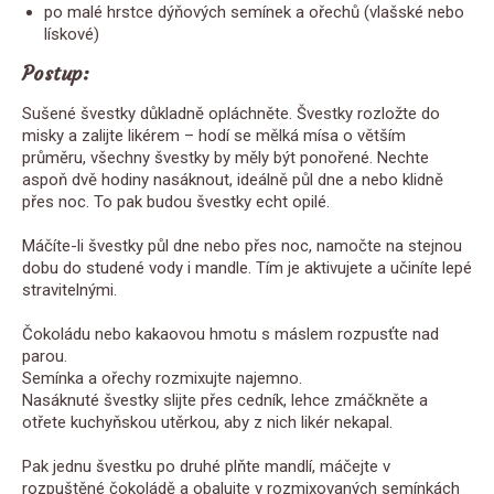
po malé hrstce dýňových semínek a ořechů (vlašské nebo
lískové)
Postup:
Sušené švestky důkladně opláchněte. Švestky rozložte do
misky a zalijte likérem – hodí se mělká mísa o větším
průměru, všechny švestky by měly být ponořené. Nechte
aspoň dvě hodiny nasáknout, ideálně půl dne a nebo klidně
přes noc. To pak budou švestky echt opilé.
Máčíte-li švestky půl dne nebo přes noc, namočte na stejnou
dobu do studené vody i mandle. Tím je aktivujete a učiníte lepé
stravitelnými.
Čokoládu nebo kakaovou hmotu s máslem rozpusťte nad
parou.
Semínka a ořechy rozmixujte najemno.
Nasáknuté švestky slijte přes cedník, lehce zmáčkněte a
otřete kuchyňskou utěrkou, aby z nich likér nekapal.
Pak jednu švestku po druhé plňte mandlí, máčejte v
rozpuštěné čokoládě a obalujte v rozmixovaných semínkách